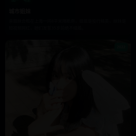
国产
电影
城市姐妹
亲姐妹合租在上海一间8平米隔断房，姐姐是投行精英，妹妹是
短视频网红，她们发誓35岁前绝不结婚。
2022