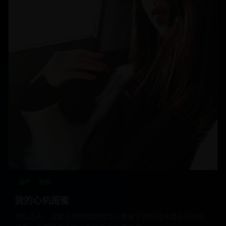
国产
电影
我的心机闺蜜
婚礼当天，闺蜜在伴娘致辞时当众播放了她与我未婚夫的出轨