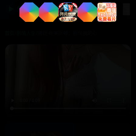
☰
▶
免费影视
首页
/
剧情人生
/
唐妮·布莱斯顿：别伤我的心