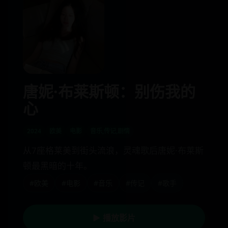
唐妮·布莱斯顿：别伤我的
心
2024
欧美
电影
音乐,传记,剧情
从7座格莱美到街头流浪，灵魂歌后唐妮·布莱斯
顿最黑暗的十年。
#欧美
#电影
#音乐
#传记
#歌手
▶ 播放影片