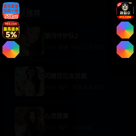
相关推荐
银河守护队2
2023 · 欧美 · 科幻,动作,冒险
闪婚百亿女总裁
2023 · 国产 · 爱情,喜剧,都市
心灵围篱
2021 · 国产 · 心理剧情