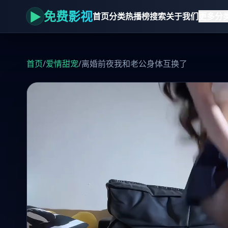
免费影视
▶
首页
分类
热播榜
搜索
关于我们
更多分
首页
/
爱情甜宠
/
离婚前夜我和老公身体互换了