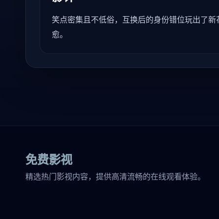
笑点密集且不低俗，互换后的身份错位玩出了新
愈。
免费影视
精选热门影视内容，提供高清流畅的在线观看体验。