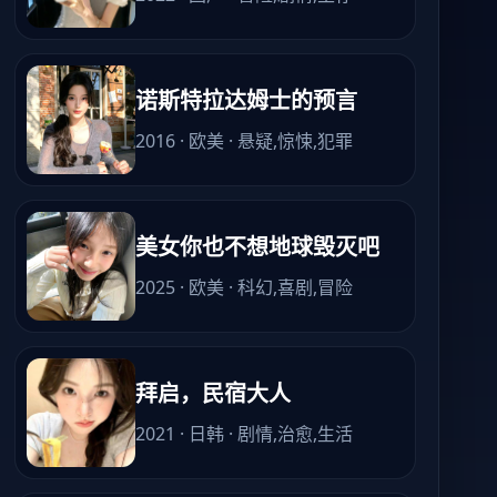
诺斯特拉达姆士的预言
2016 · 欧美 · 悬疑,惊悚,犯罪
美女你也不想地球毁灭吧
2025 · 欧美 · 科幻,喜剧,冒险
拜启，民宿大人
2021 · 日韩 · 剧情,治愈,生活