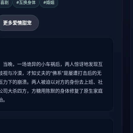
#喜剧
#互换身体
#婚姻
更多爱情甜宠
。当晚，一场诡异的小车祸后，两人惊讶地发现互
视与冷漠，才知丈夫的“佛系”是屡遭打击后的无
压力下的崩溃。两人被迫以对方的身份去上班、社
公司大杀四方，方糖用陈默的身体修复了原生家庭
始。