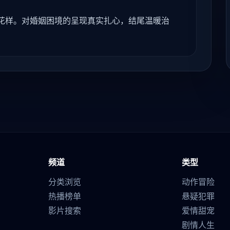
花样。对婚姻困境的呈现真实扎心，结尾温暖治
频道
类型
分类浏览
动作冒险
热播榜单
悬疑犯罪
影片搜索
爱情甜宠
剧情人生