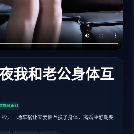
夜我和老公身体互
情喜剧,奇幻
一秒，一场车祸让夫妻俩互换了身体，离婚冷静期变