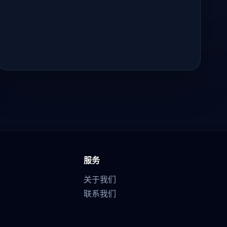
服务
关于我们
联系我们